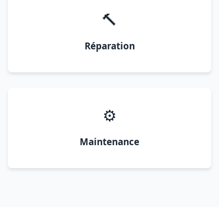
🔨
Réparation
⚙️
Maintenance