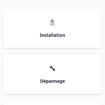
🚿
Installation
🔧
Dépannage