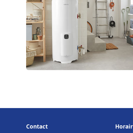
Contact
Horair