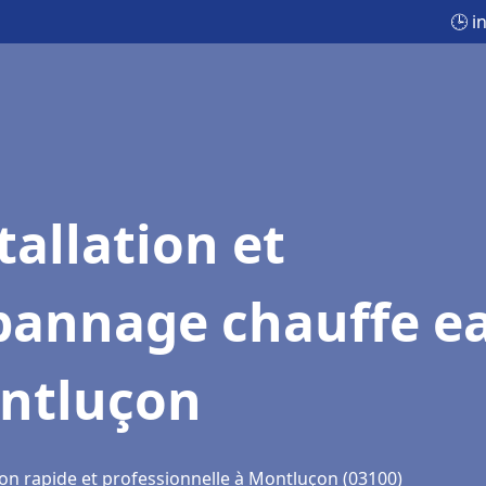
🕒 i
tallation et
pannage chauffe e
ntluçon
ion rapide et professionnelle à Montluçon (03100)