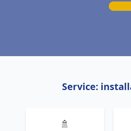
Service: insta
🚿