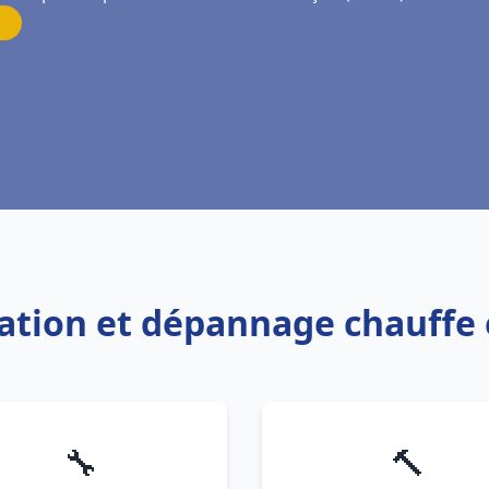
llation et dépannage chauff
🔧
🔨