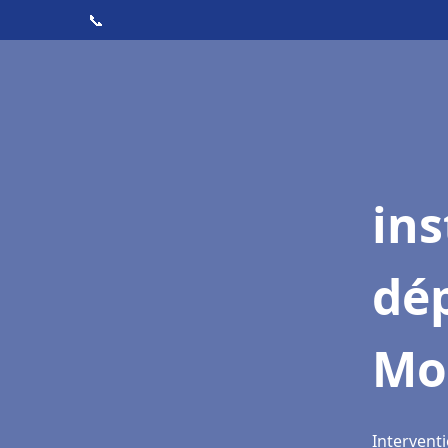
📞
ins
dé
Mo
Intervent