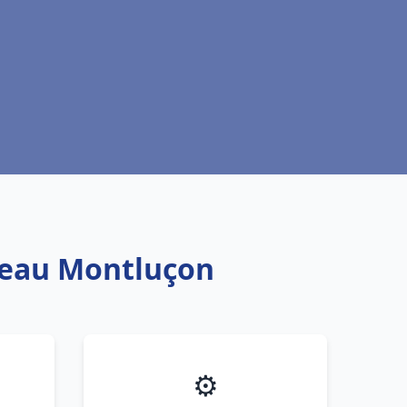
e eau Montluçon
⚙️