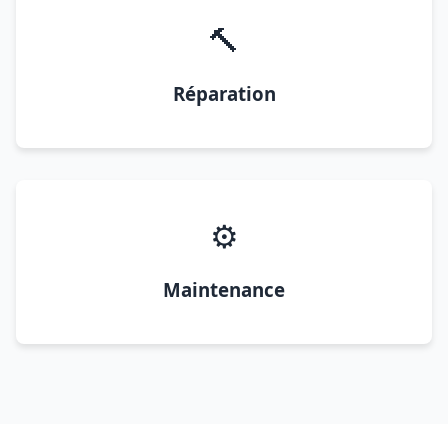
🔨
Réparation
⚙️
Maintenance