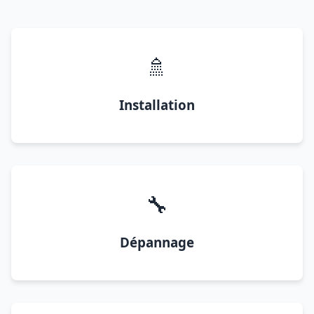
🚿
Installation
🔧
Dépannage