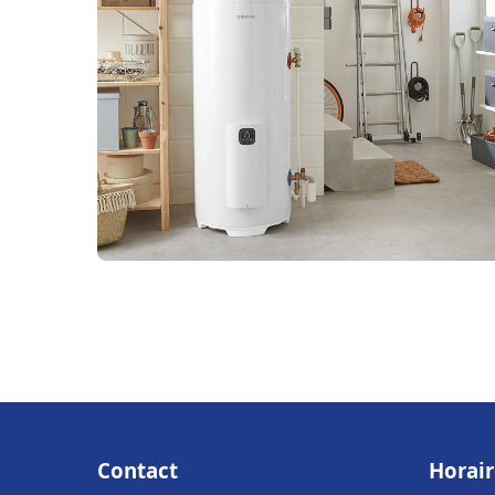
Contact
Horair