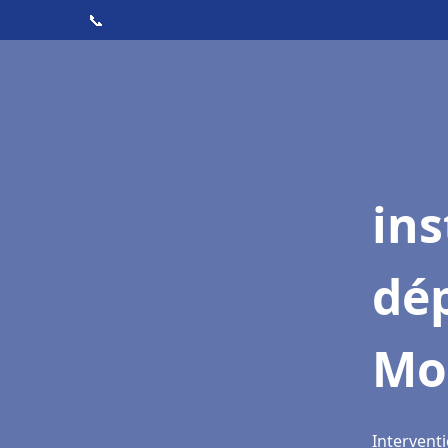
📞
ins
dé
Mo
Intervent