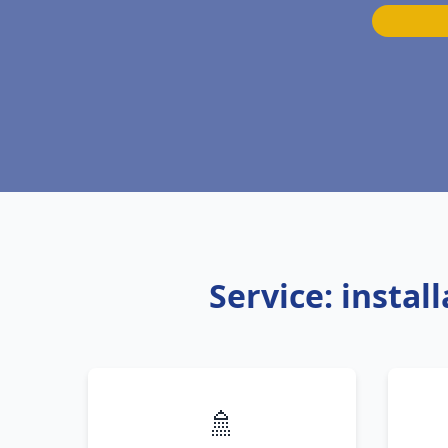
Service: insta
🚿