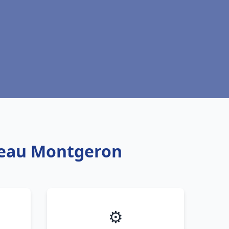
e eau Montgeron
⚙️