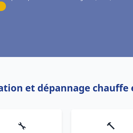
llation et dépannage chauff
🔧
🔨