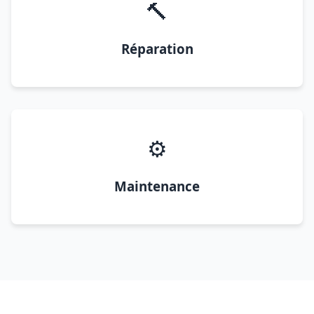
🔨
Réparation
⚙️
Maintenance