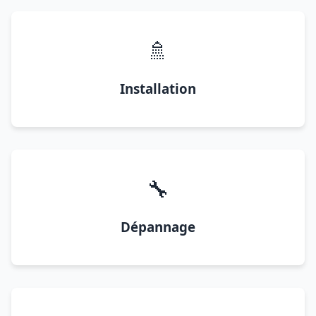
🚿
Installation
🔧
Dépannage