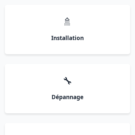
🚿
Installation
🔧
Dépannage