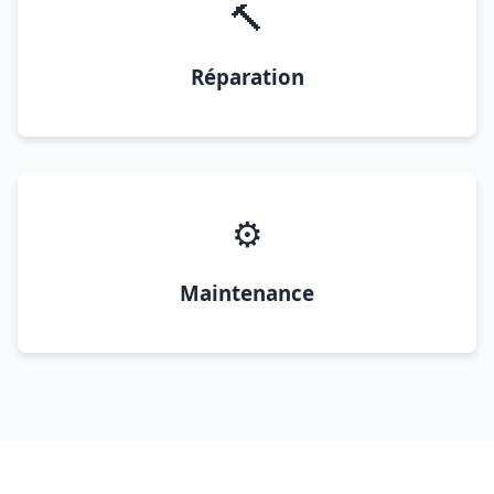
🔨
Réparation
⚙️
Maintenance