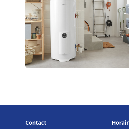
Contact
Horair