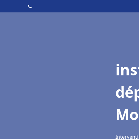
📞
ins
dé
Mo
Intervent