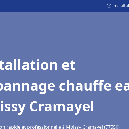
🕒 instal
tallation et
pannage chauffe e
issy Cramayel
ion rapide et professionnelle à Moissy Cramayel (77550)