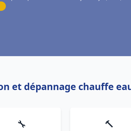
tion et dépannage chauffe e
🔧
🔨