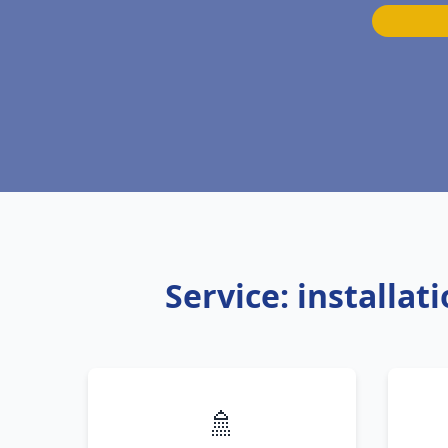
Service: installa
🚿