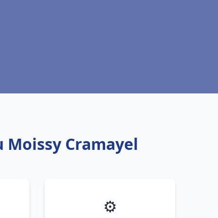
au Moissy Cramayel
⚙️