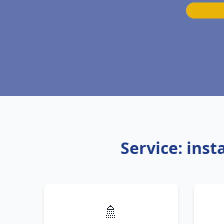
Service: ins
🚿