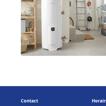
Contact
Horair