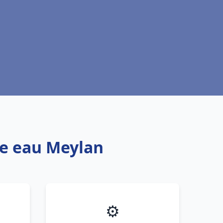
fe eau Meylan
⚙️