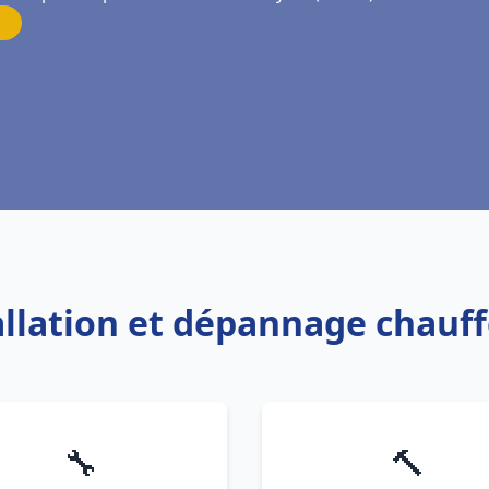
tallation et dépannage chauf
🔧
🔨