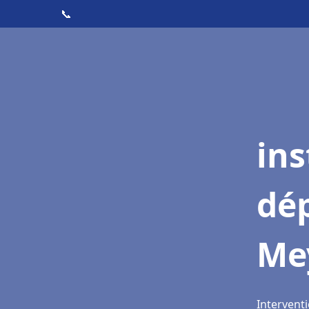
📞
ins
dé
Me
Intervent