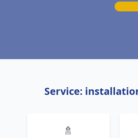
Service: installat
🚿