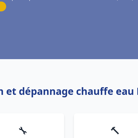
ion et dépannage chauffe eau
🔧
🔨