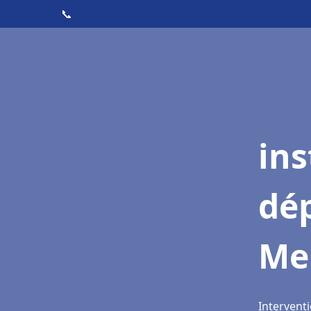
📞
ins
dé
Me
Interventi