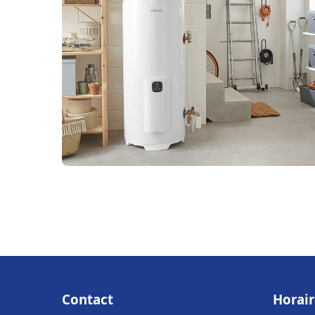
Contact
Horair