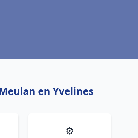
 Meulan en Yvelines
⚙️