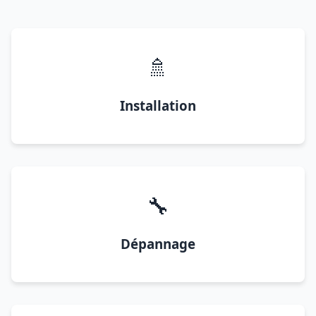
🚿
Installation
🔧
Dépannage