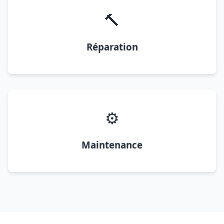
🔨
Réparation
⚙️
Maintenance