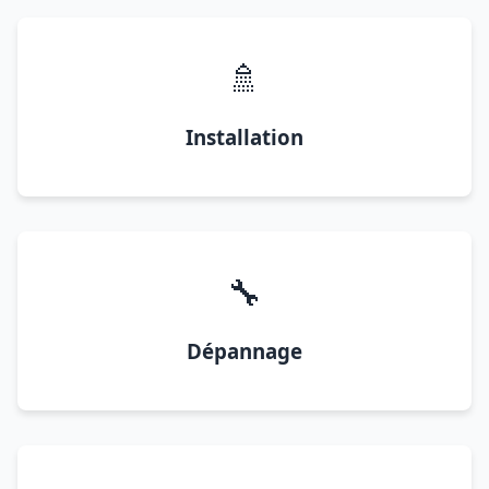
🚿
Installation
🔧
Dépannage