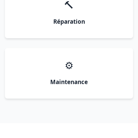
🔨
Réparation
⚙️
Maintenance