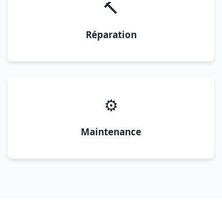
🔨
Réparation
⚙️
Maintenance