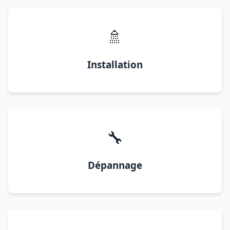
🚿
Installation
🔧
Dépannage