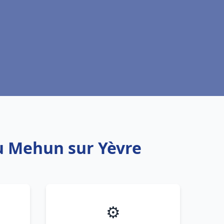
au Mehun sur Yèvre
⚙️