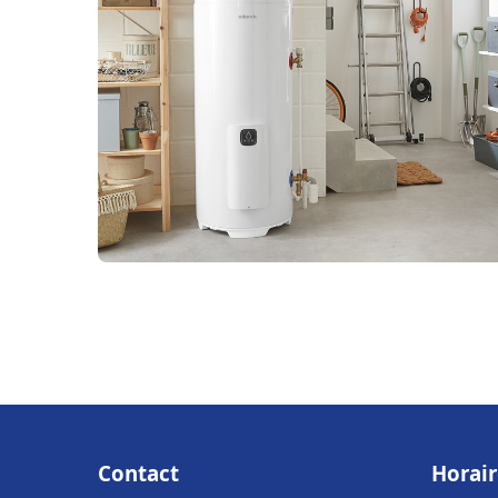
Contact
Horair