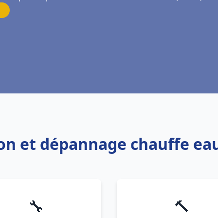
tion et dépannage chauffe e
🔧
🔨