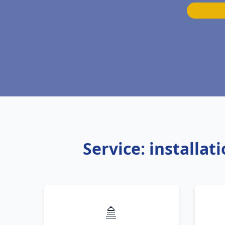
Service: installa
🚿