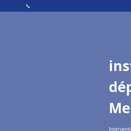
📞
ins
dé
Me
Intervent