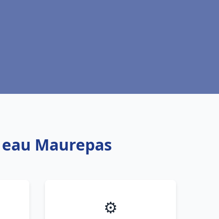
e eau Maurepas
⚙️