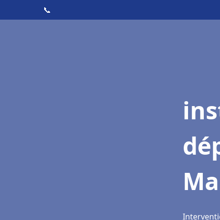
📞
ins
dé
Ma
Intervent