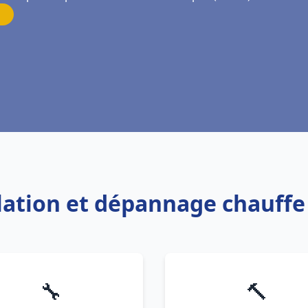
allation et dépannage chauff
🔧
🔨