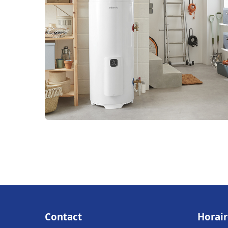
Contact
Horair