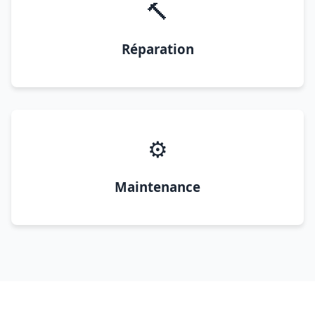
🔨
Réparation
⚙️
Maintenance