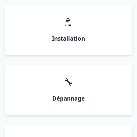
🚿
Installation
🔧
Dépannage