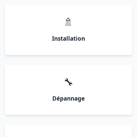
🚿
Installation
🔧
Dépannage