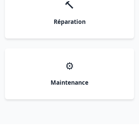
🔨
Réparation
⚙️
Maintenance