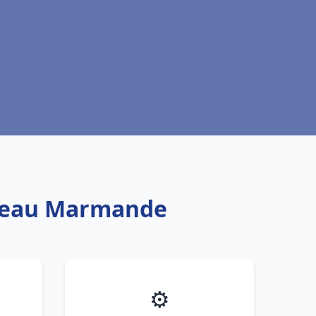
fe eau Marmande
⚙️