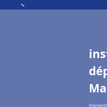
📞
ins
dé
Ma
Intervent