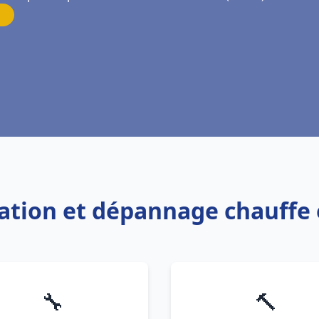
llation et dépannage chauf
🔧
🔨