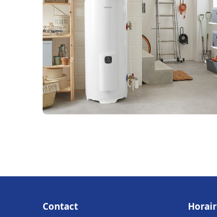
Contact
Horair