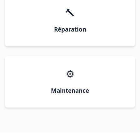
🔨
Réparation
⚙️
Maintenance