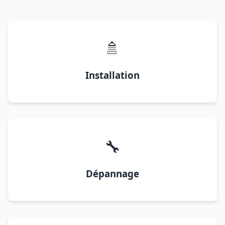
🚿
Installation
🔧
Dépannage