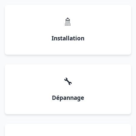
🚿
Installation
🔧
Dépannage