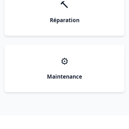
🔨
Réparation
⚙️
Maintenance