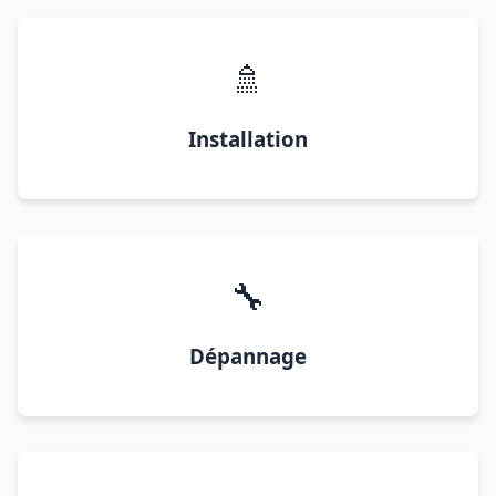
🚿
Installation
🔧
Dépannage