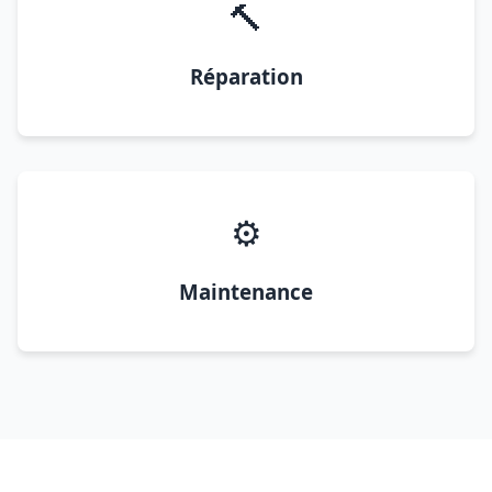
🔨
Réparation
⚙️
Maintenance