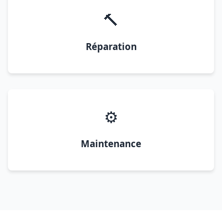
🔨
Réparation
⚙️
Maintenance