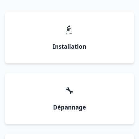
🚿
Installation
🔧
Dépannage