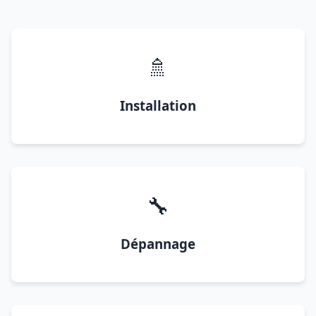
🚿
Installation
🔧
Dépannage