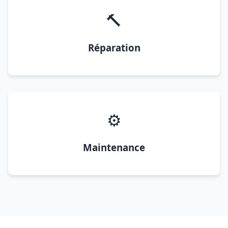
🔨
Réparation
⚙️
Maintenance