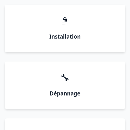
🚿
Installation
🔧
Dépannage