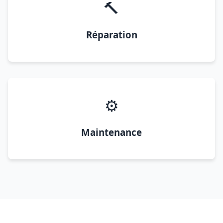
🔨
Réparation
⚙️
Maintenance