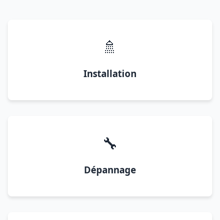
🚿
Installation
🔧
Dépannage