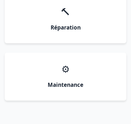
🔨
Réparation
⚙️
Maintenance