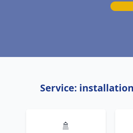
Service: installati
🚿