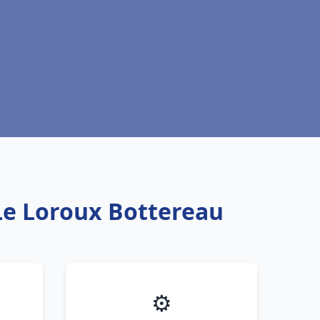
 Le Loroux Bottereau
⚙️