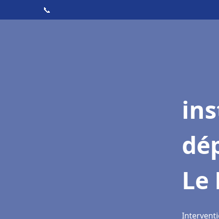
📞
ins
dé
Le
Intervent