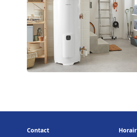
Contact
Horair