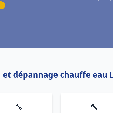
on et dépannage chauffe eau
🔧
🔨