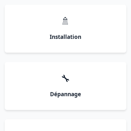
🚿
Installation
🔧
Dépannage