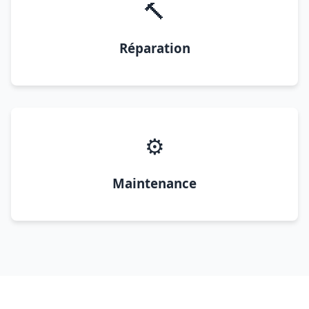
🔨
Réparation
⚙️
Maintenance