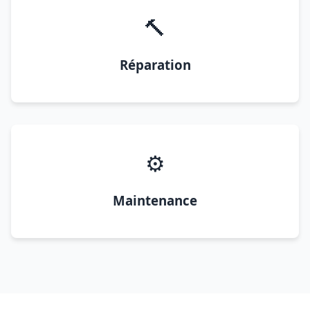
🔨
Réparation
⚙️
Maintenance