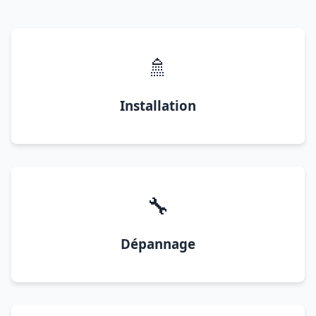
🚿
Installation
🔧
Dépannage