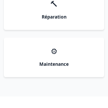
🔨
Réparation
⚙️
Maintenance