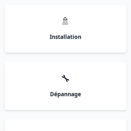
🚿
Installation
🔧
Dépannage