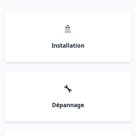
🚿
Installation
🔧
Dépannage