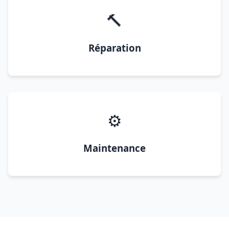
🔨
Réparation
⚙️
Maintenance