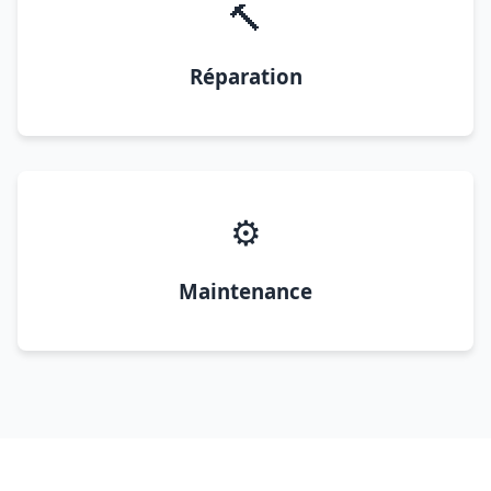
🔨
Réparation
⚙️
Maintenance