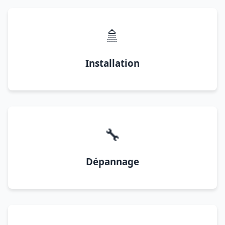
🚿
Installation
🔧
Dépannage