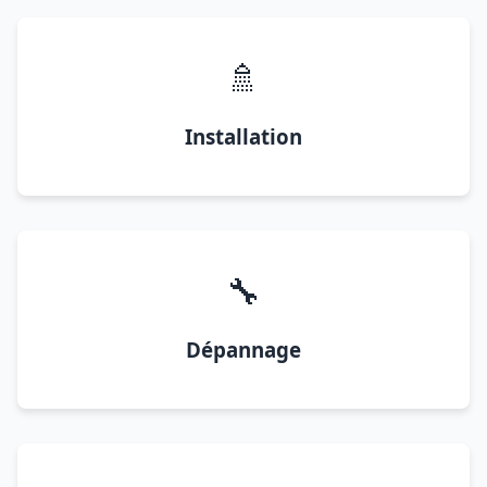
🚿
Installation
🔧
Dépannage