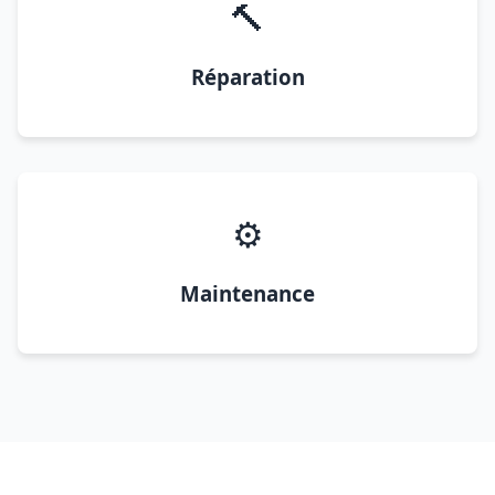
🔨
Réparation
⚙️
Maintenance