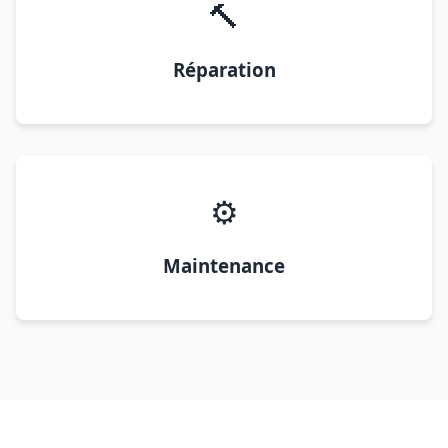
🔨
Réparation
⚙️
Maintenance