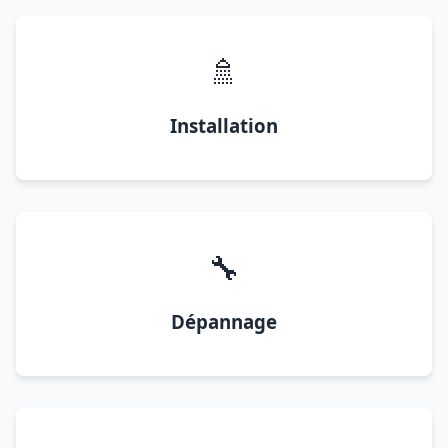
🚿
Installation
🔧
Dépannage