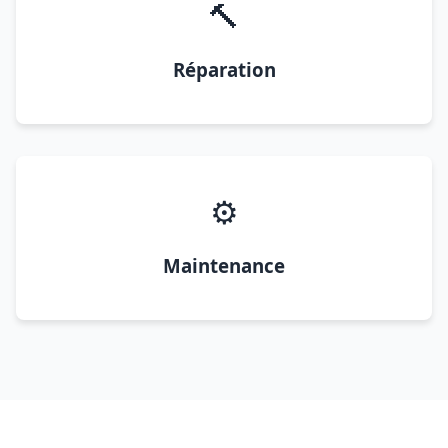
🔨
Réparation
⚙️
Maintenance