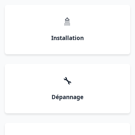
🚿
Installation
🔧
Dépannage