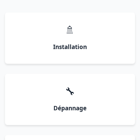
🚿
Installation
🔧
Dépannage