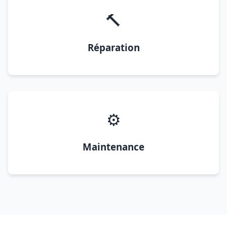
🔨
Réparation
⚙️
Maintenance