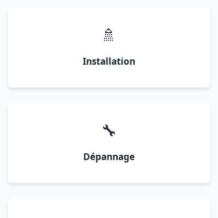
🚿
Installation
🔧
Dépannage