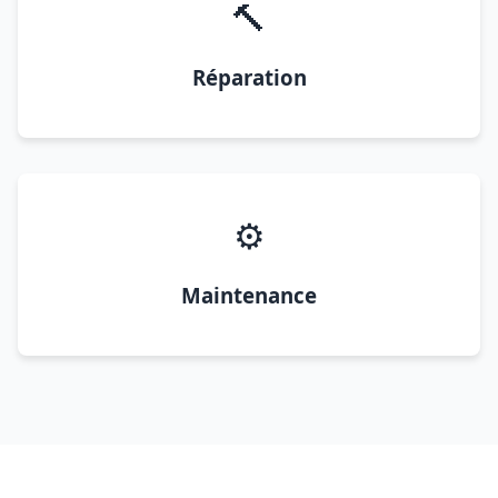
🔨
Réparation
⚙️
Maintenance