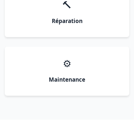
🔨
Réparation
⚙️
Maintenance