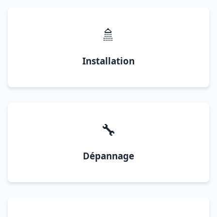
🚿
Installation
🔧
Dépannage