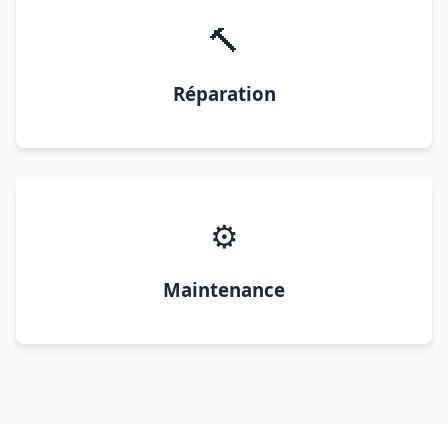
🔨
Réparation
⚙️
Maintenance