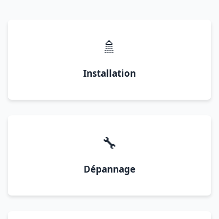
🚿
Installation
🔧
Dépannage