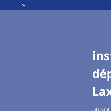
📞
ins
dé
La
Interventi