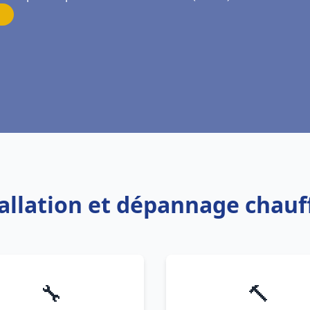
tallation et dépannage chau
🔧
🔨