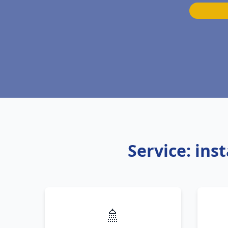
Service: ins
🚿