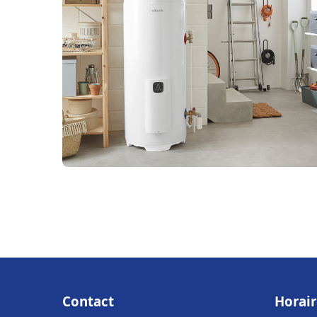
Contact
Horair