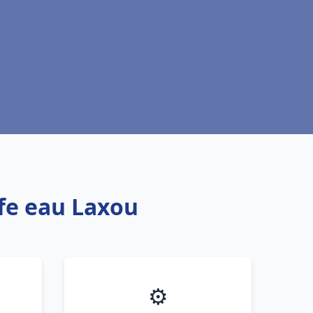
ffe eau Laxou
⚙️