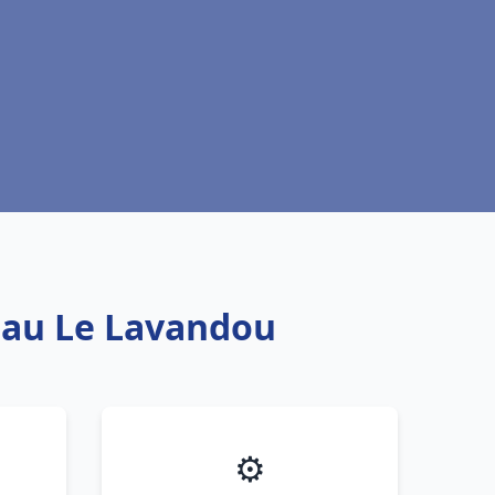
 eau Le Lavandou
⚙️