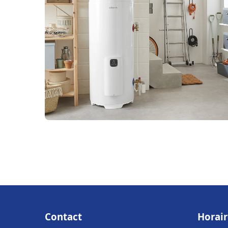
Contact
Horair