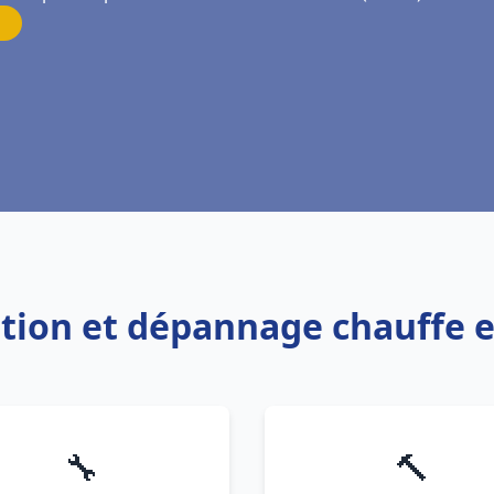
lation et dépannage chauffe
🔧
🔨