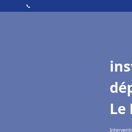
📞
ins
dé
Le
Intervent