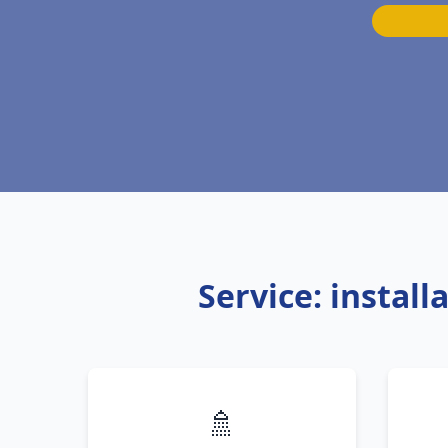
Service: instal
🚿