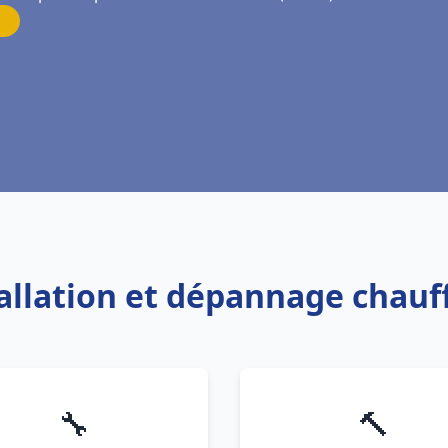
tallation et dépannage chauf
🔧
🔨