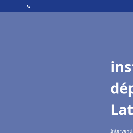
📞
ins
dé
Lat
Interventi