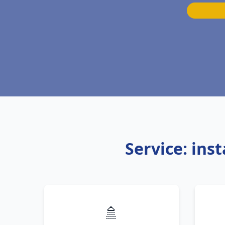
Service: ins
🚿