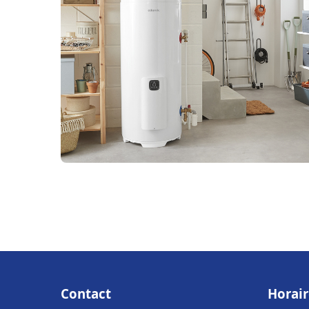
Contact
Horair