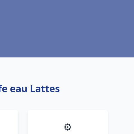
fe eau Lattes
⚙️