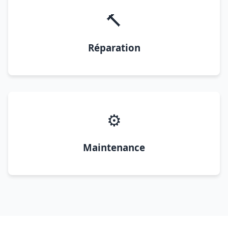
🔨
Réparation
⚙️
Maintenance