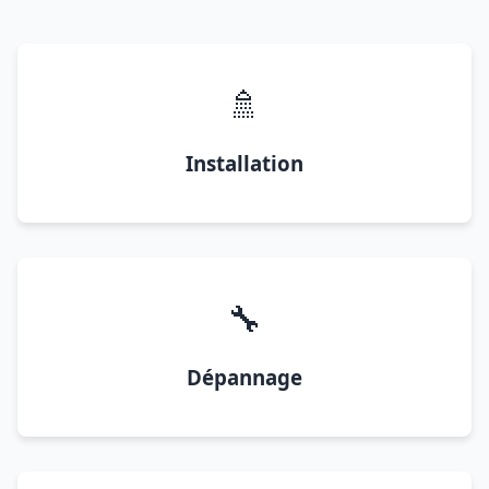
🚿
Installation
🔧
Dépannage