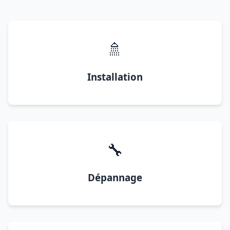
🚿
Installation
🔧
Dépannage