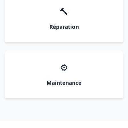
🔨
Réparation
⚙️
Maintenance