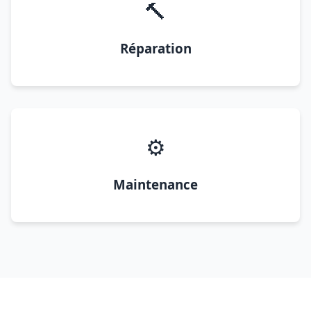
🔨
Réparation
⚙️
Maintenance