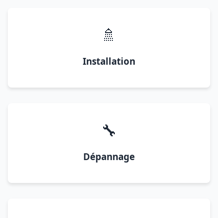
🚿
Installation
🔧
Dépannage