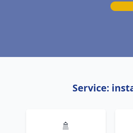
Service: ins
🚿