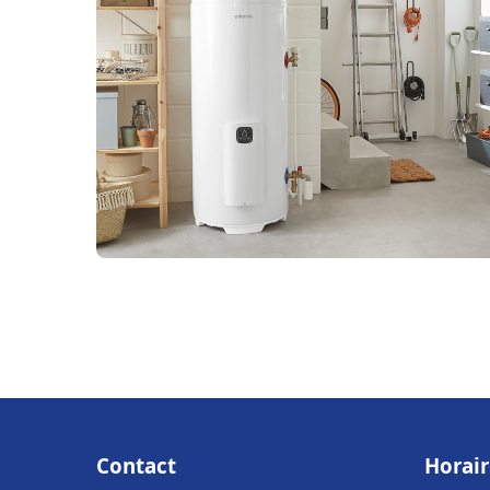
Contact
Horair