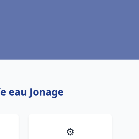
fe eau Jonage
⚙️