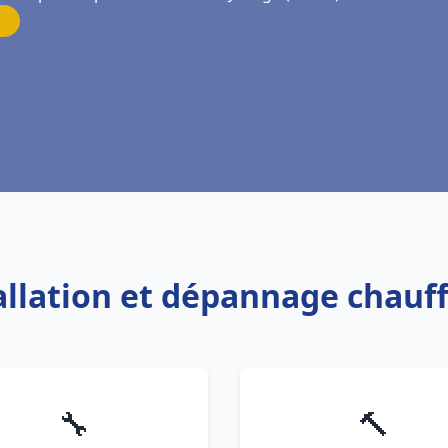
tallation et dépannage chauf
🔧
🔨