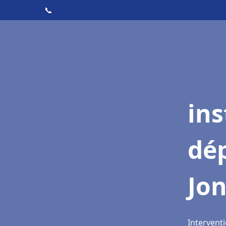
📞
ins
dé
Jo
Interventi