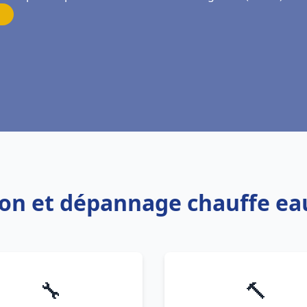
ation et dépannage chauffe 
🔧
🔨