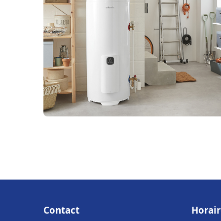
Contact
Horair