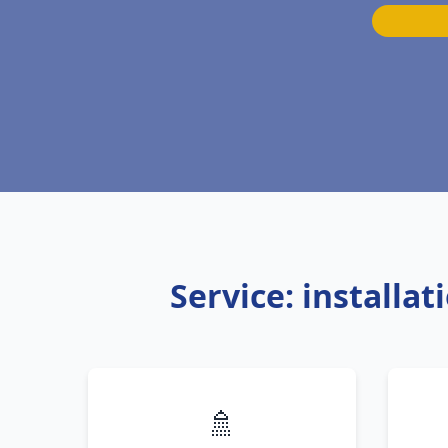
Service: install
🚿