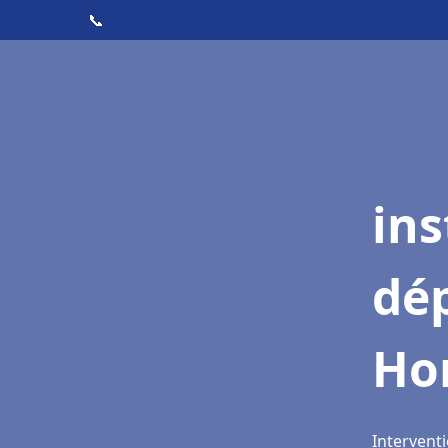
📞
ins
dé
Ho
Intervent