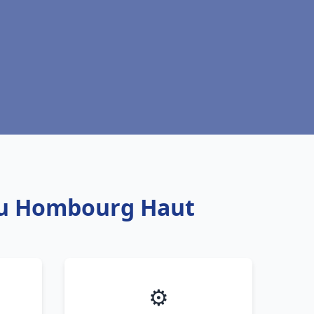
eau Hombourg Haut
⚙️