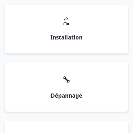
🚿
Installation
🔧
Dépannage