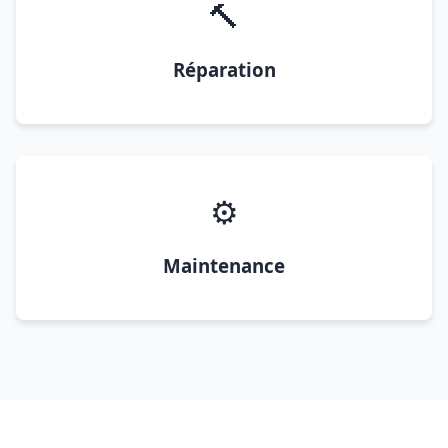
🔨
Réparation
⚙️
Maintenance