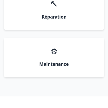
🔨
Réparation
⚙️
Maintenance