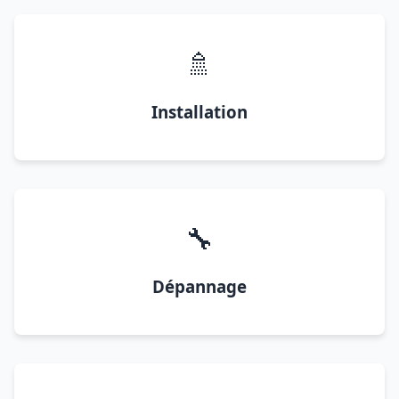
🚿
Installation
🔧
Dépannage