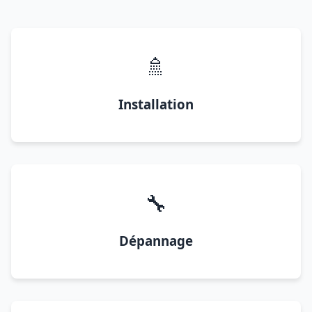
🚿
Installation
🔧
Dépannage