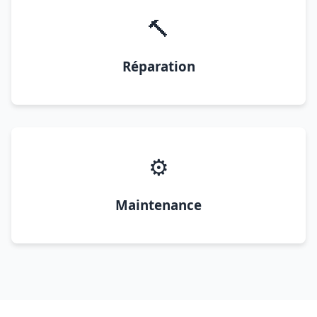
🔨
Réparation
⚙️
Maintenance