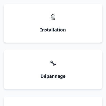
🚿
Installation
🔧
Dépannage