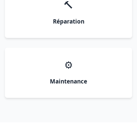
🔨
Réparation
⚙️
Maintenance