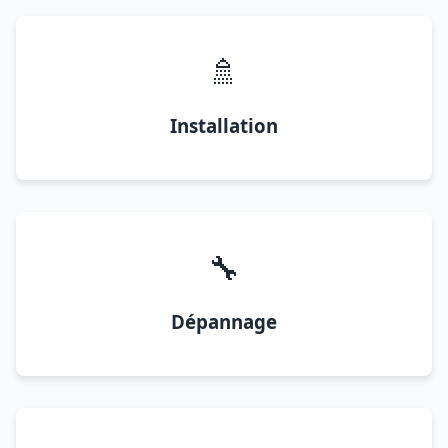
🚿
Installation
🔧
Dépannage