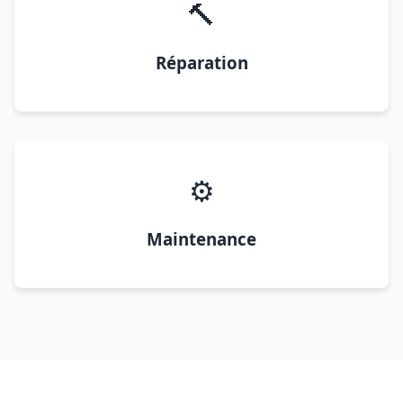
🔨
Réparation
⚙️
Maintenance